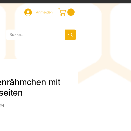
Anmelden
enrähmchen mit
seiten
24
eis