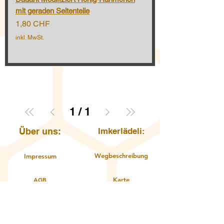
mit geraden Seitenteile
Preis
1,80 CHF
inkl. MwSt.
1
/
1
Über uns:
Imkerlädeli:
Wegbeschreibung
Impressum
AGB
Karte
Öffnungszeiten
Datenschutzerklärung