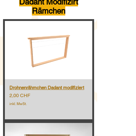
Dadant Modifizirt
Rämchen
Drohnenrähmchen Dadant modifiziert
Preis
2,00 CHF
inkl. MwSt.