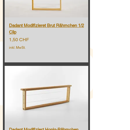
Dadant Modifizieret Brut Rähmchen 1/2
Clip
Preis
1,50 CHF
inkl. MwSt.
Dadant Modifiziert Honig-Rähmchen