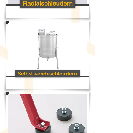
Radialschleudern
Selbstwendeschleudern