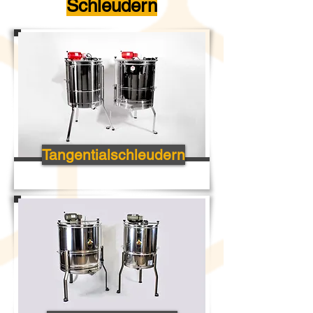
Schleudern
Tangentialschleudern