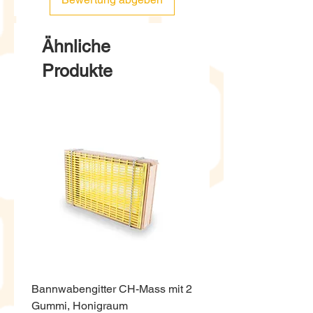
Ähnliche
Produkte
Bannwabengitter CH-Mass mit 2
Honigeimer weiss ECO,
Gummi, Honigraum
Kunststoff 12.5 Kg mit D