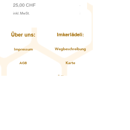
Preis
Preis
25,00 CHF
4,00 CHF
inkl. MwSt.
inkl. MwSt.
Über uns:
Imkerlädeli:
Wegbeschreibung
Impressum
AGB
Karte
Öffnungszeiten
Datenschutzerklärung
Kontakt
Über uns
Service: