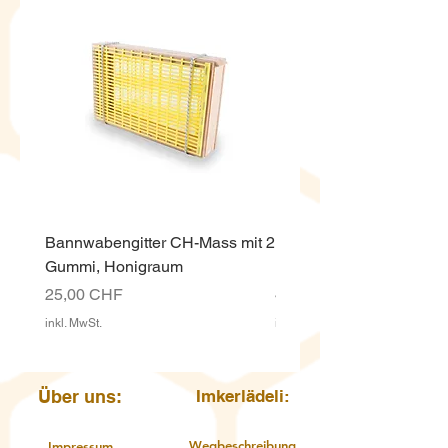
Bannwabengitter CH-Mass mit 2
Honigeimer weiss ECO,
Gummi, Honigraum
Kunststoff 12.5 Kg mit D
Preis
Preis
25,00 CHF
4,00 CHF
inkl. MwSt.
inkl. MwSt.
Über uns:
Imkerlädeli:
Wegbeschreibung
Impressum