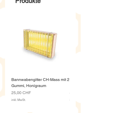
Produkte
Bannwabengitter CH-Mass mit 2
Honigeimer weiss ECO,
Gummi, Honigraum
Kunststoff 12.5 Kg mit D
Preis
Preis
25,00 CHF
4,00 CHF
inkl. MwSt.
inkl. MwSt.