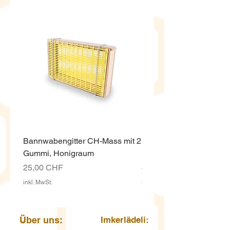
Bannwabengitter CH-Mass mit 2
Honigeimer weiss ECO,
Gummi, Honigraum
Kunststoff 12.5 Kg mit D
Preis
Preis
25,00 CHF
4,00 CHF
inkl. MwSt.
inkl. MwSt.
Über uns:
Imkerlädeli: