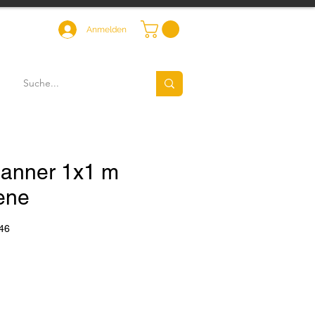
Anmelden
anner 1x1 m
ene
46
Preis