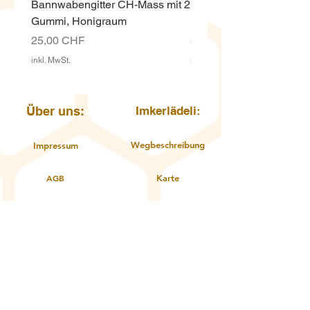
Bannwabengitter CH-Mass mit 2
Honigeimer weiss ECO,
Gummi, Honigraum
Kunststoff 12.5 Kg mit D
Preis
Preis
25,00 CHF
4,00 CHF
inkl. MwSt.
inkl. MwSt.
Über uns:
Imkerlädeli:
Wegbeschreibung
Impressum
AGB
Karte
Öffnungszeiten
Datenschutzerklärung
Kontakt
Über uns