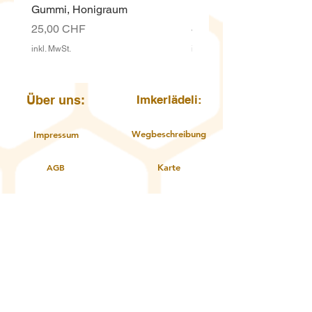
Gummi, Honigraum
Kunststoff 12.5 Kg mit D
Preis
Preis
25,00 CHF
4,00 CHF
inkl. MwSt.
inkl. MwSt.
Über uns:
Imkerlädeli:
Wegbeschreibung
Impressum
AGB
Karte
Öffnungszeiten
Datenschutzerklärung
Kontakt
Über uns