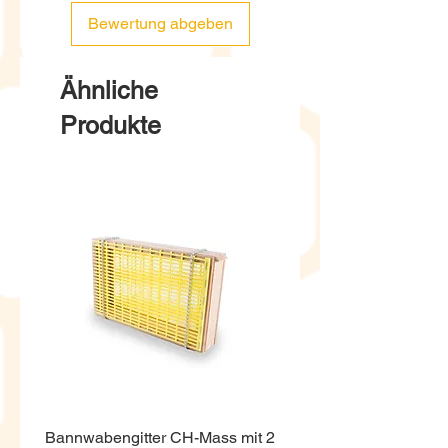
Bewertung abgeben
Ähnliche
Produkte
Bannwabengitter CH-Mass mit 2
Honigeimer weiss ECO,