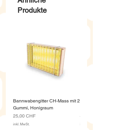
Ähnliche
Produkte
Bannwabengitter CH-Mass mit 2
Honigeimer weiss ECO,
Gummi, Honigraum
Kunststoff 12.5 Kg mit D
Preis
Preis
25,00 CHF
4,00 CHF
inkl. MwSt.
inkl. MwSt.