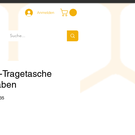
Anmelden
-Tragetasche
aben
35
eis