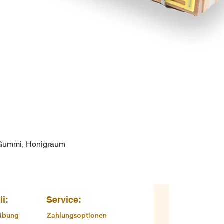
 Gummi, Honigraum
Schnellansicht
li:
Service:
ibung
Zahlungsoptionen