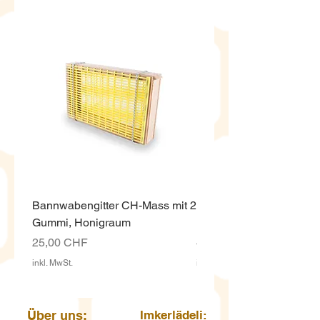
Bannwabengitter CH-Mass mit 2
Honigeimer weiss ECO,
Gummi, Honigraum
Kunststoff 12.5 Kg mit D
Preis
Preis
25,00 CHF
4,00 CHF
inkl. MwSt.
inkl. MwSt.
Über uns:
Imkerlädeli: