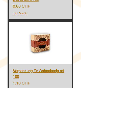
Preis
0,80 CHF
inkl. MwSt.
Verpackung für Wabenhonig rot
100
Preis
1,10 CHF
inkl. MwSt.
Über uns:
Imkerlädeli: