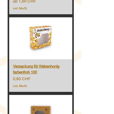
Sale-Preis
ab
1,60 CHF
inkl. MwSt.
Verpackung für Wabenhonig
farbenfroh 100
Preis
0,80 CHF
inkl. MwSt.