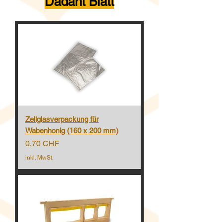
Dadant Blatt
Zellglasverpackung für
Wabenhonig (160 x 200 mm)
Preis
0,70 CHF
inkl. MwSt.