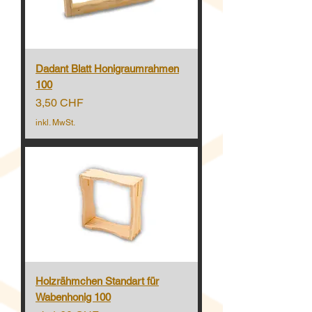
Dadant Blatt Honigraumrahmen
100
Preis
3,50 CHF
inkl. MwSt.
Holzrähmchen Standart für
Wabenhonig 100