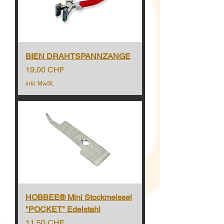
BIEN DRAHTSPANNZANGE
Preis
19,00 CHF
inkl. MwSt.
HOBBEE® Mini Stockmeissel
"POCKET" Edelstahl
Preis
11,50 CHF