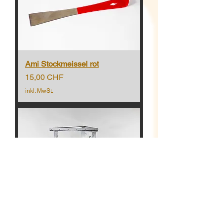
Ami Stockmeissel rot
Preis
15,00 CHF
inkl. MwSt.
Zargenböckli
nicht auf Lager