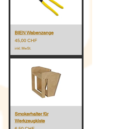
BIEN Wabenzange
Preis
45,00 CHF
inkl. MwSt.
Smokerhalter für
Werkzeugkiste
Preis
6,50 CHF