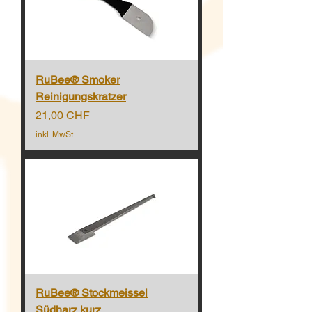
RuBee® Smoker
Reinigungskratzer
Preis
21,00 CHF
inkl. MwSt.
RuBee® Stockmeissel
Südharz kurz