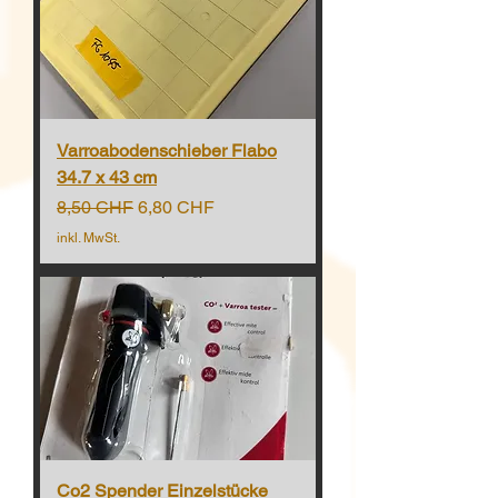
Varroabodenschieber Flabo
34.7 x 43 cm
Standardpreis
Sale-Preis
8,50 CHF
6,80 CHF
inkl. MwSt.
Co2 Spender Einzelstücke