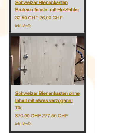
Schweizer Bienenkasten
Brutraumfenster mit Holzfehler
Standardpreis
Sale-Preis
32,50 CHF
26,00 CHF
inkl. MwSt.
Schweizer Bienenkasten ohne
Inhalt mit etwas verzogener
Tür
Standardpreis
Sale-Preis
370,00 CHF
277,50 CHF
inkl. MwSt.