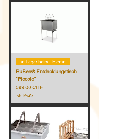
an Lager beim Lieferant
RuBee® Entdecklungstisch
"Piccolo"
Preis
599,00 CHF
inkl. MwSt.