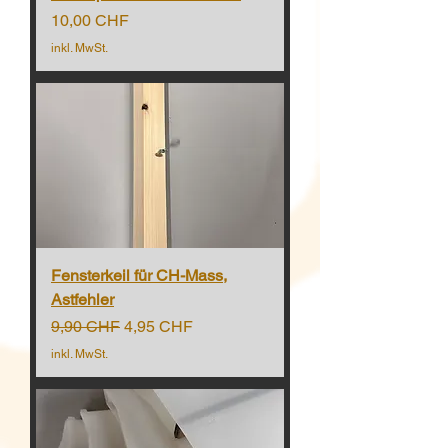
Preis
10,00 CHF
inkl. MwSt.
Fensterkeil für CH-Mass,
Astfehler
Standardpreis
Sale-Preis
9,90 CHF
4,95 CHF
inkl. MwSt.