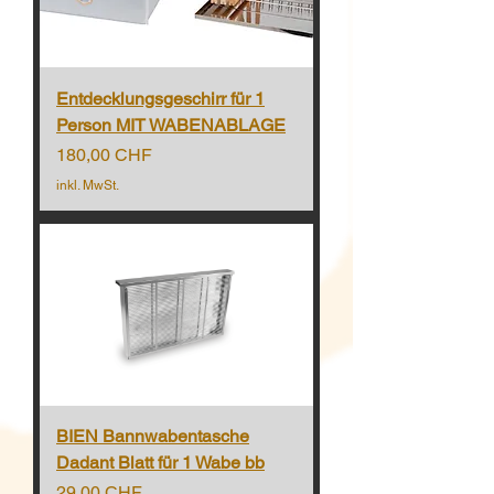
Entdecklungsgeschirr für 1
Person MIT WABENABLAGE
Preis
180,00 CHF
inkl. MwSt.
BIEN Bannwabentasche
Dadant Blatt für 1 Wabe bb
Preis
29,00 CHF