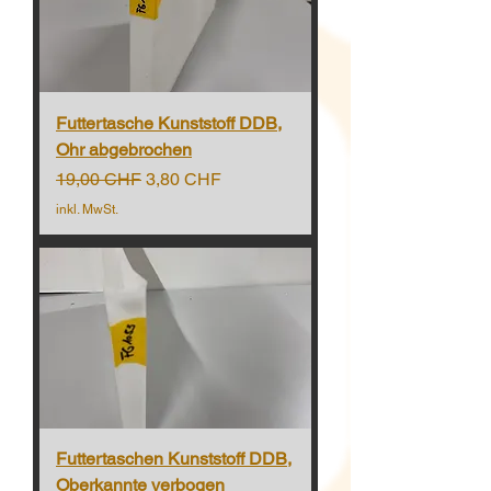
Futtertasche Kunststoff DDB,
Ohr abgebrochen
Standardpreis
Sale-Preis
19,00 CHF
3,80 CHF
inkl. MwSt.
Futtertaschen Kunststoff DDB,
Oberkannte verbogen