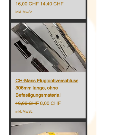
Standardpreis
Sale-Preis
16,00 CHF
14,40 CHF
inkl. MwSt.
CH-Mass Fluglochverschluss
306mm lange, ohne
Befestigungsmaterial
Standardpreis
Sale-Preis
16,00 CHF
8,00 CHF
inkl. MwSt.