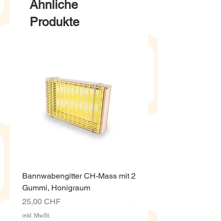
Ähnliche
Produkte
Bannwabengitter CH-Mass mit 2
Honigeimer weiss ECO,
Gummi, Honigraum
Kunststoff 12.5 Kg mit D
Preis
Preis
25,00 CHF
4,00 CHF
inkl. MwSt.
inkl. MwSt.