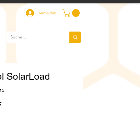
Anmelden
l SolarLoad
15
Preis
F