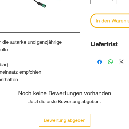
In den Warenk
r die autarke und ganzjährige
Lieferfrist
elle
Nach der Beste
bar)
Normalfall 2–4 
neinsatz empfohlen
sofern das Pro
enthalten
Lager lieferbar 
vorab beim Lief
Noch keine Bewertungen vorhanden
dazu eine Anfra
Jetzt die erste Bewertung abgeben.
senden.
Bewertung abgeben