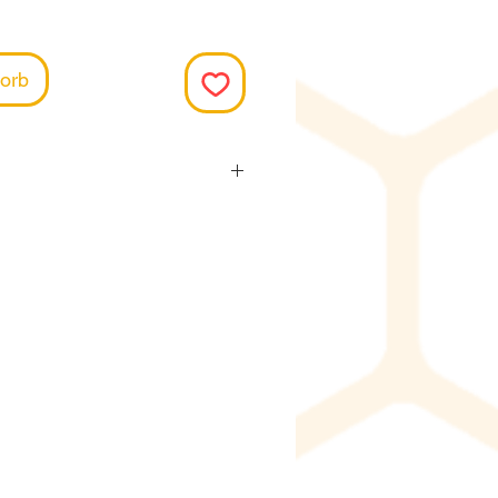
orb
llung dauert es im
Wochen, bis zur Lieferung,
dukt beim Produzent ab
ist. Gerne klären wir dies
eranten ab, du kannst uns
ge via Kontaktformular