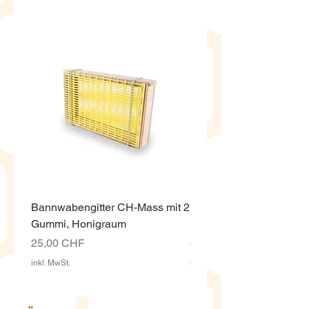
Bannwabengitter CH-Mass mit 2
Honigeimer weiss ECO,
Gummi, Honigraum
Kunststoff 12.5 Kg mit D
Preis
Preis
25,00 CHF
4,00 CHF
inkl. MwSt.
inkl. MwSt.