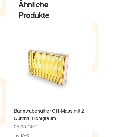
Ähnliche
Produkte
Bannwabengitter CH-Mass mit 2
Honigeimer weiss ECO,
Gummi, Honigraum
Kunststoff 12.5 Kg mit D
Preis
Preis
25,00 CHF
4,00 CHF
inkl. MwSt.
inkl. MwSt.