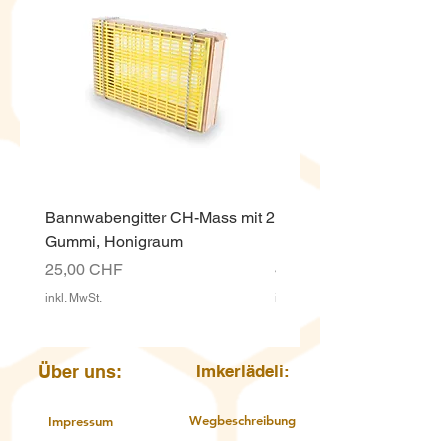
Bannwabengitter CH-Mass mit 2
Honigeimer weiss ECO,
Gummi, Honigraum
Kunststoff 12.5 Kg mit D
Preis
Preis
25,00 CHF
4,00 CHF
inkl. MwSt.
inkl. MwSt.
Über uns:
Imkerlädeli:
Wegbeschreibung
Impressum