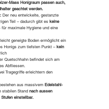
eizer-Mass Honigraum passen auch,
dhalter geachtet werden.
:
Der neu entwickelte, gestanzte
igen Teil – dadurch gibt es
keine
 für maximale Hygiene und eine
leicht geneigte Boden ermöglicht ein
es Honigs zum tiefsten Punkt –
kein
lich
r Quetschhahn befindet sich am
tes Abfliessen.
ei Tragegriffe erleichtern den
bestehen aus massivem
Edelstahl-
n stabilen Stand
nach aussen
 Stufen einstellbar.