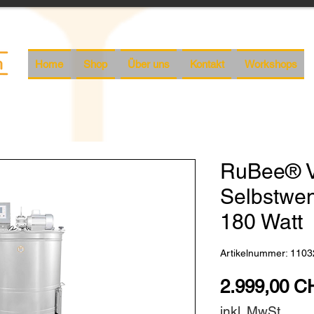
Home
Shop
Über uns
Kontakt
Workshops
RuBee® V
Selbstwe
180 Watt
Artikelnummer: 1103
2.999,00 C
inkl. MwSt.