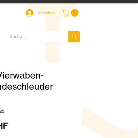
Anmelden
ierwaben-
ndeschleuder
20
Preis
HF