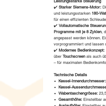
Leistungsstarke Steuerung
✔️
Starker Siemens-Motor:
Di
und leistungsstarken
180-Wat
für einen effizienten Schleud
✔️
Vollautomatische Steuerun
Programme mit je 8 Zyklen
, 
angepasst werden können. E
vorprogrammiert und lassen 
✔️
Modernes Bedienkonzept:
über
Touchscreen
als auch ü
– für maximalen Bedienkomfo
Technische Details
Kessel-Innendurchmesser:
Kessel-Aussendurchmesse
Wabentaschengrösse:
23,5
Gesamthöhe:
Einstellbar 
Auslaufhöhe:
Einstellbar a