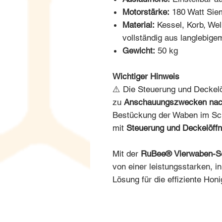
Motorstärke:
180 Watt Sie
Material:
Kessel, Korb, Wel
vollständig aus langlebig
Gewicht:
50 kg
Wichtiger Hinweis
⚠️ Die Steuerung und Deckelö
zu
Anschauungszwecken nac
Bestückung der Waben im Schl
mit
Steuerung und Deckelöffn
Mit der
RuBee® Vierwaben-Se
von einer leistungsstarken, i
Lösung für die effiziente Honi