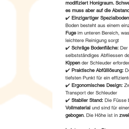
modifiziert Honigraum. Schw
es muss aber auf die Abstan
✔️
Einzigartiger Spezialboden
Boden besteht aus einem einz
Fuge
im unteren Bereich, was
leichtere Reinigung sorgt
✔️
Schräge Bodenfläche:
Der 
selbstständiges Abfliessen d
Kippen
der Schleuder erforder
✔️
Praktische Abfülllösung:
De
tiefsten Punkt für ein effizien
✔️
Ergonomisches Design:
Zw
Transport der Schleuder
✔️
Stabiler Stand:
Die Füsse 
Vollmaterial
und sind für eine
gebogen
. Die Höhe ist in
zwei