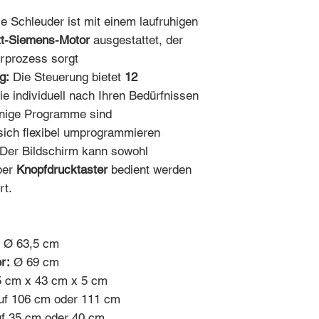
e Schleuder ist mit einem laufruhigen
t-Siemens-Motor
ausgestattet, der
erprozess sorgt
g:
Die Steuerung bietet
12
die individuell nach Ihren Bedürfnissen
inige Programme sind
sich flexibel umprogrammieren
Der Bildschirm kann sowohl
ber
Knopfdrucktaster
bedient werden
rt.
Ø 63,5 cm
r:
Ø 69 cm
 cm x 43 cm x 5 cm
auf 106 cm oder 111 cm
uf 35 cm oder 40 cm