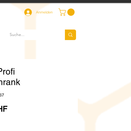
Anmelden
rofi
hrank
67
Preis
HF