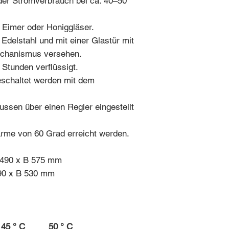
t der Stromverbrauch bei ca. 40–50
r Eimer oder Honiggläser.
delstahl und mit einer Glastür mit
chanismus versehen.
4 Stunden verflüssigt.
eschaltet werden mit dem
ssen über einen Regler eingestellt
rme von 60 Grad erreicht werden.
 490 x B 575 mm
90 x B 530 mm
45 ° C
50 ° C