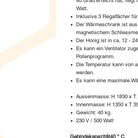
40 Grad erreicht hat, lieg
Watt.
Inklusive 3 Regalfächer fü
Der Wärmeschrank ist aus E
magnetischem Schliessme
Der Honig ist in ca. 12 - 2
Es kann ein Ventilator zug
Pollenprogramm.
Die Temperatur kann von au
werden.
Es kann eine maximale Wä
Aussenmasse: H 1830 x T
Innenmasse: H 1350 x T 3
Gewicht: 40 kg
230 V / 500 Watt
Gebindekapazität
40 ° C