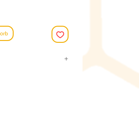
orb
iese Produkte jeweils
m Lieferanten. Die
t ca. 15.-20. des