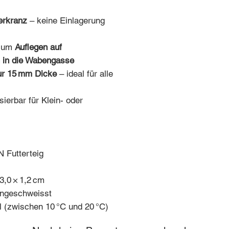
erkranz
– keine Einlagerung
zum
Auflegen auf
 in die Wabengasse
ur 15 mm Dicke
– ideal für alle
sierbar für Klein- oder
Futterteig
3,0 × 1,2 cm
ingeschweisst
 (zwischen 10 °C und 20 °C)