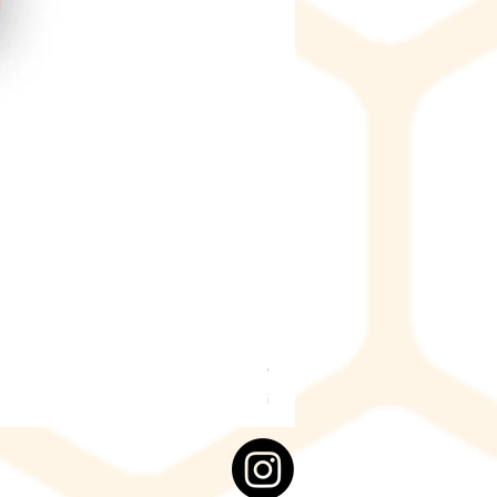
Honigeimer weiss ECO, Kunst
Preis
4,00 CHF
inkl. MwSt.