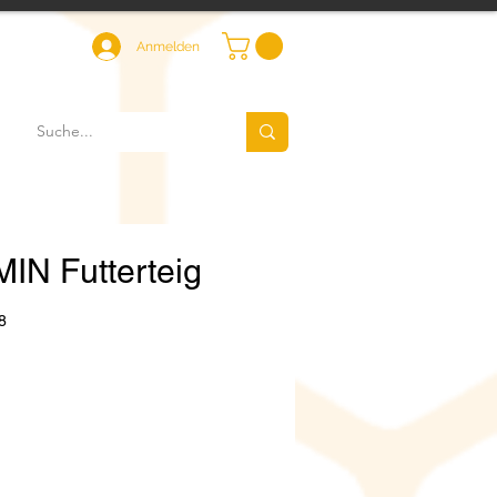
Anmelden
N Futterteig
8
eis