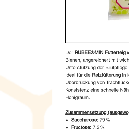
Der
RUBEE®MIN Futterteig
i
Bienen, angereichert mit wic
Unterstützung der Brutpflege 
ideal für die
Reizfütterung
in 
Überbrückung von Trachtlücke
Konsistenz eine schnelle Nä
Honigraum.
Zusammensetzung (ausgewoge
Saccharose:
79 %
Fructose:
7,3 %