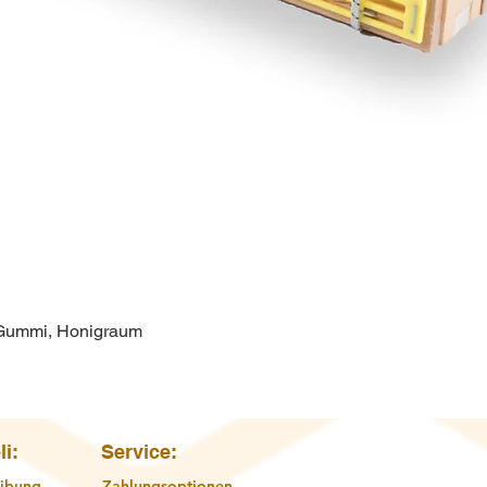
 Gummi, Honigraum
Schnellansicht
li:
Service:
ibung
Zahlungsoptionen