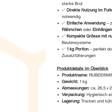
starke Brut
✅
Direkte Nutzung im Futt
notwendig
✅
Einfache Anwendung
– 
Rähmchen
oder
Einhängen
✅
Kompakte Grösse mit n
Beutensysteme
✅
1 kg Portion
– perfekt do
Zusatzfütterungen
Produktdetails im Überblick
Produktname:
RUBEE®MIN 
Gewicht:
1 kg
Abmessungen:
ca. 26,5 × 2
Verpackung:
Hygienisch e
Lagerung:
Trocken und kühl