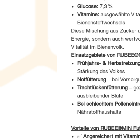
Glucose:
7,3 %
Vitamine:
ausgewählte Vita
Bienenstoffwechsels
Diese Mischung aus Zucker un
Energie, sondern auch wertvo
Vitalität im Bienenvolk.
Einsatzgebiete von RUBEE®
Frühjahrs- & Herbstreizun
Stärkung des Volkes
Notfütterung
– bei Versorg
Trachtlückenfütterung
– gez
ausbleibender Blüte
Bei schlechtem Polleneintr
Nährstoffhaushalts
Vorteile von RUBEE®MIN Fut
✅
Angereichert mit Vitami