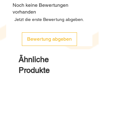
Noch keine Bewertungen
Monat beim Lieferanten. Die
vorhanden
Lieferung erfolgt ca. 15.-20.
Jetzt die erste Bewertung abgeben.
des Folgemonats
Bewertung abgeben
Ähnliche
Produkte