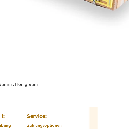
 Gummi, Honigraum
Schnellansicht
li:
Service:
ibung
Zahlungsoptionen