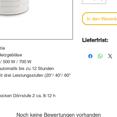
In den Warenk
Lieferfrist:
tie
2-6 Wochen
Heizgebläse
Wir bestellen d
 / 500 W / 700 W
Ende Monat bei
automatik bis zu 12 Stunden
Lieferung erfolg
t drei Leistungsstufen (20°/ 40°/ 60°
Folgemonats.
ocken Dörrstufe 2 ca. 8-12 h
Noch keine Bewertungen vorhanden