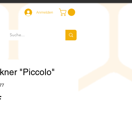
Anmelden
kner "Piccolo"
77
Preis
F