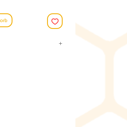
orb
iese Produkte jeweils
m Lieferanten. Die
t ca. 15.-20. des