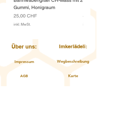
Bannwabengitter CH-Mass mit 2
Honigeimer weiss ECO,
Gummi, Honigraum
Kunststoff 12.5 Kg mit D
Preis
Preis
25,00 CHF
4,00 CHF
inkl. MwSt.
inkl. MwSt.
Über uns:
Imkerlädeli:
Wegbeschreibung
Impressum
AGB
Karte
Öffnungszeiten
Datenschutzerklärung
Kontakt
Über uns