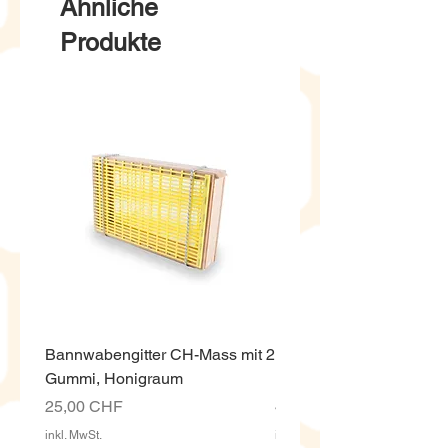
Ähnliche
Produkte
Bannwabengitter CH-Mass mit 2
Honigeimer weiss ECO,
Gummi, Honigraum
Kunststoff 12.5 Kg mit D
Preis
Preis
25,00 CHF
4,00 CHF
inkl. MwSt.
inkl. MwSt.