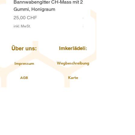
Bannwabengitter CH-Mass mit 2
Honigeimer weiss ECO,
Gummi, Honigraum
Kunststoff 12.5 Kg mit D
Preis
Preis
25,00 CHF
4,00 CHF
inkl. MwSt.
inkl. MwSt.
Über uns:
Imkerlädeli:
Wegbeschreibung
Impressum
AGB
Karte
Öffnungszeiten
Datenschutzerklärung
Kontakt
Über uns