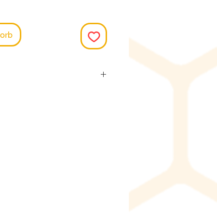
orb
iese Produkte jeweils
m Lieferanten. Die
t ca. 15.-20. des