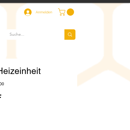
Anmelden
eizeinheit
00
Preis
F