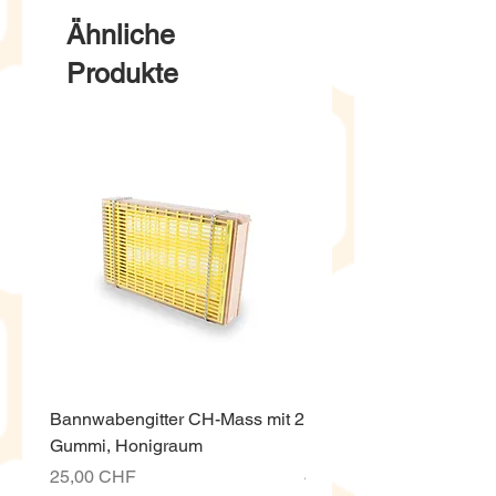
Ähnliche
Produkte
Bannwabengitter CH-Mass mit 2
Honigeimer weiss ECO,
Gummi, Honigraum
Kunststoff 12.5 Kg mit D
Preis
Preis
25,00 CHF
4,00 CHF