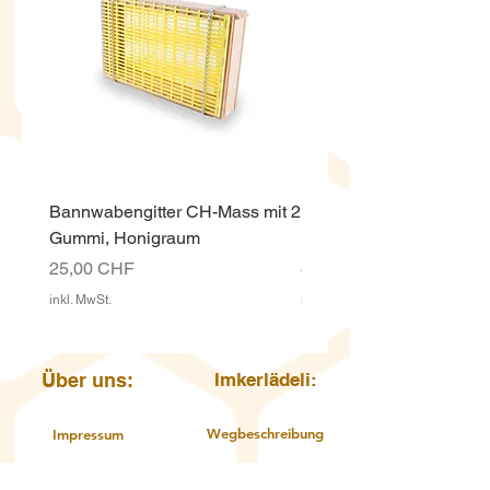
Bannwabengitter CH-Mass mit 2
Honigeimer weiss ECO,
Gummi, Honigraum
Kunststoff 12.5 Kg mit D
Preis
Preis
25,00 CHF
4,00 CHF
inkl. MwSt.
inkl. MwSt.
Über uns:
Imkerlädeli:
Wegbeschreibung
Impressum
AGB
Karte