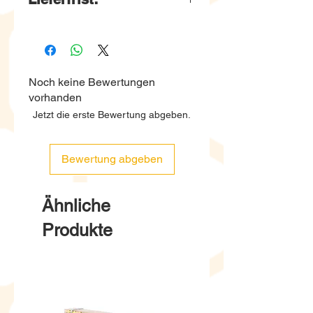
2-6 Wochen
Wir bestellen diese
Produkte jeweils Ende
Noch keine Bewertungen
Monat beim Lieferanten. Die
vorhanden
Lieferung erfolgt ca. 15.-20.
Jetzt die erste Bewertung abgeben.
des Folgemonats.
Bewertung abgeben
Ähnliche
Produkte