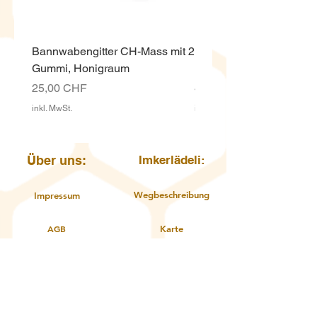
Bannwabengitter CH-Mass mit 2
Honigeimer weiss ECO,
Gummi, Honigraum
Kunststoff 12.5 Kg mit D
Preis
Preis
25,00 CHF
4,00 CHF
inkl. MwSt.
inkl. MwSt.
Über uns:
Imkerlädeli:
Wegbeschreibung
Impressum
AGB
Karte
Öffnungszeiten
Datenschutzerklärung
Kontakt