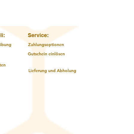
Schnellansicht
li:
Service:
ibung
Zahlungsoptionen
Gutschein einlösen
ten
Lieferung und Abholung