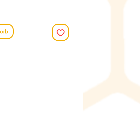
r
orb