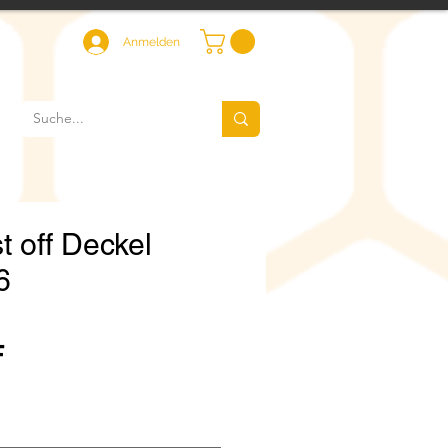
Anmelden
t off Deckel
6
Sale-
F
Preis