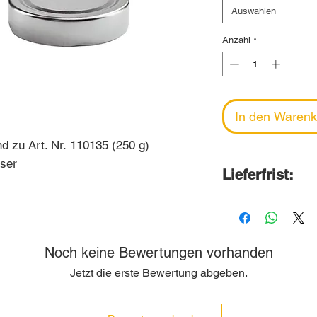
Auswählen
Anzahl
*
In den Warenk
d zu Art. Nr. 110135 (250 g)
äser
Lieferfrist:
2-6 Wochen
Wir bestellen d
Ende Monat bei
Noch keine Bewertungen vorhanden
Lieferung erfolg
Jetzt die erste Bewertung abgeben.
Folgemonats.