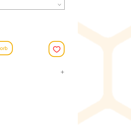
orb
iese Produkte jeweils
m Lieferanten. Die
t ca. 15.-20. des