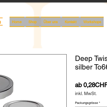
Home
Shop
Über uns
Kontakt
Workshops
Deep Twis
silber To6
ab
0,28CH
inkl. MwSt.
Packungsgrösse
*