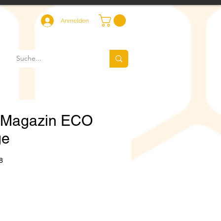
Anmelden
 Magazin ECO
ge
8
Preis