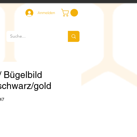
Anmelden
/ Bügelbild
schwarz/gold
47
eis