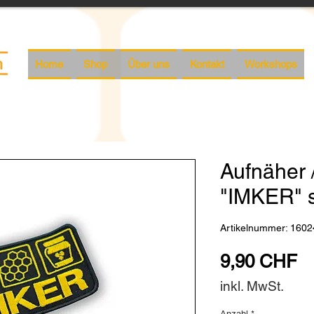
Home
Shop
Über uns
Kontakt
Workshops
Aufnäher 
"IMKER" 
Artikelnummer: 1602
Pr
9,90 CHF
inkl. MwSt.
Anzahl
*